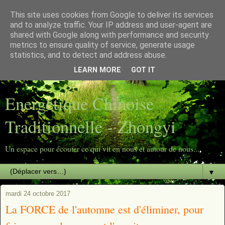
This site uses cookies from Google to deliver its services
Energétique Chinoise
and to analyze traffic. Your IP address and user-agent are
shared with Google along with performance and security
metrics to ensure quality of service, generate usage
Traditionnelle - Zhongyi
statistics, and to detect and address abuse.
LEARN MORE
GOT IT
Un espace pour écouter ce qui vit en nous et autour de nous...
Energétique Chinoise
Traditionnelle - Zhongyi
Un espace pour écouter ce qui vit en nous et autour de nous...
▼
mardi 24 octobre 2017
La FORCE de l'automne est d'éliminer, pour