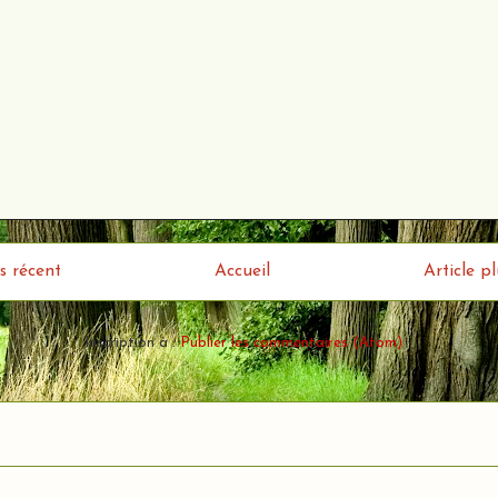
us récent
Accueil
Article p
Inscription à :
Publier les commentaires (Atom)