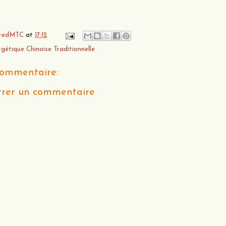
redMTC
at
17:12
gétique Chinoise Traditionnelle
ommentaire:
trer un commentaire