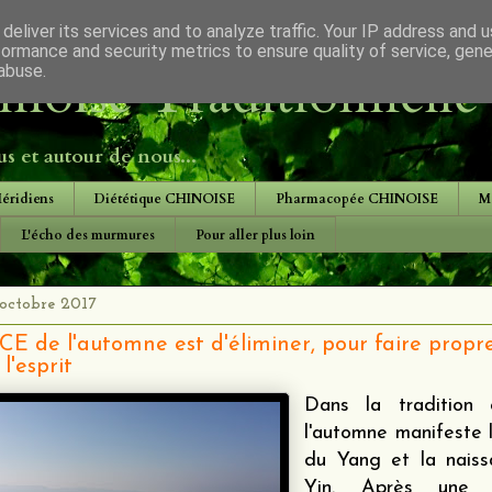
deliver its services and to analyze traffic. Your IP address and 
formance and security metrics to ensure quality of service, gen
noise Traditionnelle
abuse.
s et autour de nous...
Méridiens
Diététique CHINOISE
Pharmacopée CHINOISE
M
L'écho des murmures
Pour aller plus loin
octobre 2017
E de l'automne est d'éliminer, pour faire propre
 l'esprit
Dans la tradition c
l'automne manifeste l
du Yang et la nais
Yin. Après une p