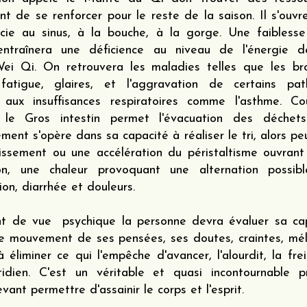
nt de se renforcer pour le
reste de la saison. Il s'ouv
ocie au sinus, à la bouche, à la gorge. Une faibless
ntraînera une déficience au niveau de l'énergie d
ei Qi. On retrouvera les maladies telles que les bro
fatigue, glaires, et l'aggravation de certains pat
s aux insuffisances respiratoires comme l'asthme. C
 le Gros intestin permet l'évacuation des déchets
ement s'opère dans sa capacité à réaliser le tri, alors pe
tissement ou une accélération du péristaltisme ouvrant
on, une chaleur provoquant une alternation possib
ion, diarrhée et douleurs.
nt de vue psychique la personne devra évaluer sa ca
le mouvement de ses pensées, ses doutes, craintes, mél
à éliminer ce qui l'empêche d'avancer, l'alourdit, la fr
idien. C'est un véritable et quasi incontournable pr
vant permettre d'assainir le corps et l'esprit.