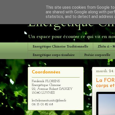
This site uses cookies from Google to 
are shared with Google along with per
Energétique Chi
statistics, and to detect and address 
Un espace pour écouter ce qui vit en nou
Energétique Chinoise Traditionnelle
Zhēn cì - 
Energétique corpo tissulaire
Poésie corporelle
mardi 24 
Coordonnées
La FORC
Frédérick FLORENS
Energétique Chinoise
corps et
22, Avenue Robert DAUGEY
13080 LUYNES
les5elements.mtc@free.fr
06 15 01 82 68