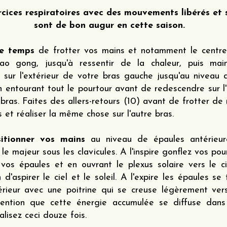
rcices respiratoires avec des mouvements libérés et 
sont de bon augur en cette saison.
le temps
de frotter vos mains et notamment le centr
ao gong, jusqu'à ressentir de la chaleur, puis mai
 sur l'extérieur de votre bras gauche jusqu'au niveau 
 entourant tout le pourtour avant de redescendre sur l'i
bras. Faites des allers-retours (10) avant de frotter de
 et réaliser la même chose sur l'autre bras.
sitionner vos mains
au niveau de épaules antérieur
t le majeur sous les clavicules. A l'inspire gonflez vos p
 vos épaules et en ouvrant le plexus solaire vers le ci
on d'aspirer le ciel et le soleil. A l'expire les épaules se
térieur avec une poitrine qui se creuse légèrement vers
ntention que cette énergie accumulée se diffuse dans
alisez ceci douze fois.