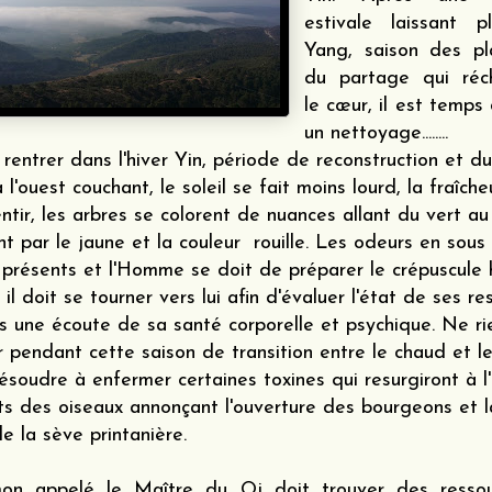
estivale laissant 
Yang, saison des pla
du partage qui réc
le cœur, il est temps
un nettoyage........
rentrer dans l'hiver Yin, période de reconstruction et du
 l'ouest couchant, le soleil se fait moins lourd, la fraîche
entir, les arbres se colorent de nuances allant du vert a
t par le jaune et la couleur rouille. Les odeurs en sous
 présents et l'Homme se doit de préparer le crépuscule h
 il doit se tourner vers lui afin d'évaluer l'état de ses r
s une écoute de sa santé corporelle et psychique. Ne ri
 pendant cette saison de transition entre le chaud et le
résoudre à enfermer certaines toxines qui resurgiront à l
ts des oiseaux annonçant l'ouverture des bourgeons et l
e la sève printanière.
n appelé le Maître du Qi doit trouver des ressour