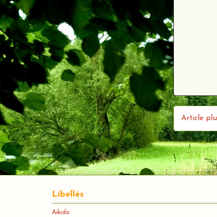
Article pl
Libellés
Aikido