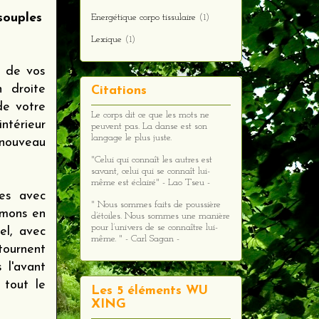
souples
Energétique corpo tissulaire
(1)
Lexique
(1)
e de vos
n droite
Citations
de votre
Le corps dit ce que les mots ne
ntérieur
peuvent pas. La danse est son
langage le plus juste.
 nouveau
"Celui qui connaît les autres est
savant, celui qui se connaît lui-
même est éclairé" - Lao Tseu -
es avec
" Nous sommes faits de poussière
oumons en
d’étoiles. Nous sommes une manière
pour l’univers de se connaître lui-
el, avec
même. " - Carl Sagan -
 tournent
 l'avant
 tout le
Les 5 éléments WU
XING