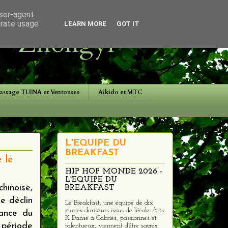
user-agent
erate usage
LEARN MORE
GOT IT
 - Zhongyi
assage TUINA et Ventouses
Aikido et MTC
L'EQUIPE DU
BREAKFAST
 le
HIP HOP MONDE 2026 -
L'EQUIPE DU
hinoise,
BREAKFAST
e déclin
Le Breakfast, une équipe de dix
jeunes danseurs issus de l’école Arts
sance du
K Danse à Cabriès, passionnés et
ériode
talentueux, viennent d’être sacrés