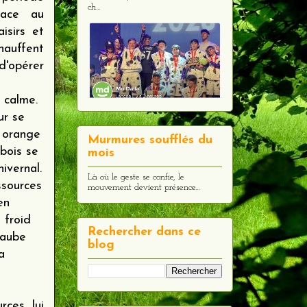
ch...
place au
isirs et
hauffent
 d'opérer
 calme.
ur se
u orange
Murmures soufflés du
 bois se
mois
ivernal.
Là où le geste se confie, le
essources
mouvement devient présence...
en
 froid
Rechercher dans ce
'aube
blog
a
ces lui