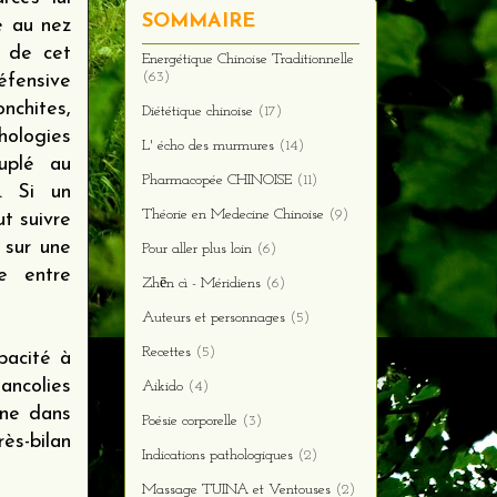
SOMMAIRE
re au nez
e de cet
Energétique Chinoise Traditionnelle
(63)
éfensive
nchites,
Diététique chinoise
(17)
hologies
L' écho des murmures
(14)
ouplé au
Pharmacopée CHINOISE
(11)
. Si un
Théorie en Medecine Chinoise
(9)
ut suivre
 sur une
Pour aller plus loin
(6)
le entre
Zhēn cì - Méridiens
(6)
Auteurs et personnages
(5)
Recettes
(5)
pacité à
ancolies
Aikido
(4)
eine dans
Poésie corporelle
(3)
ès-bilan
Indications pathologiques
(2)
Massage TUINA et Ventouses
(2)