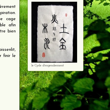
gèrement
piration.
tre cage
ble afin
tre bien
ssenlit,
finir le
le Cycle d'engendrement