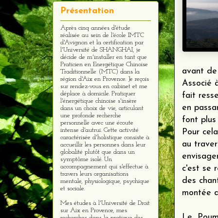
Présentation
Après cinq années d'étude
réalisée au sein de l'école IMTC
d'Avignon et la certification par
l'Université de SHANGHAI, je
décide de m'installer en tant que
Praticien en Energétique Chinoise
avant de 
Traditionnelle (MTC) dans la
région d'Aix en Provence. Je reçois
Associé à
sur rendez-vous en cabinet et me
déplace à domicile. Pratiquer
fait ress
l'énergétique chinoise s'insère
en passan
dans un choix de vie, articulant
une profonde recherche
font plus
personnelle avec une écoute
intense d'autrui. Cette activité
Pour cela
caractérisée d'holistique consiste à
au traver
accueillir les personnes dans leur
globalité plutôt que dans un
envisager
symptôme isolé. Un
accompagnement qui s'effectue à
c'est se 
travers leurs organisations
des chan
mentale, physiologique, psychique
et sociale.
montée d
Mes études à l'Université de Droit
sur Aix en Provence, mes
Le Poumo
recherches dans la pratique des