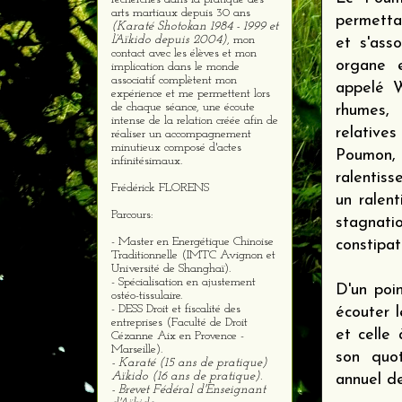
arts martiaux depuis 30 ans
permetta
(Karaté Shotokan 1984 - 1999 et
l’Aïkido depuis 2004)
, mon
et s'ass
contact avec les élèves et mon
organe e
implication dans le monde
associatif complètent mon
appelé W
expérience et me permettent lors
de chaque séance, une écoute
rhumes, 
intense de la relation créée afin de
relative
réaliser un accompagnement
minutieux composé d'actes
Poumon,
infinitésimaux.
ralentiss
Frédérick FLORENS
un ralen
Parcours:
stagnati
- Master en Energétique Chinoise
constipat
Traditionnelle (IMTC Avignon et
Université de Shanghaï).
- Spécialisation en ajustement
D'un poi
ostéo-tissulaire.
- DESS Droit et fiscalité des
écouter 
entreprises (Faculté de Droit
et celle 
Cézanne Aix en Provence -
Marseille).
son quot
- Karaté (15 ans de pratique)
Aïkido (16 ans de pratique).
annuel de
- Brevet Fédéral d'Enseignant