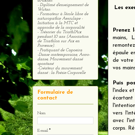
d'Aïkido.
- Diplômé d'enseignement de
Les exe
Wutao.
- Formateur à l'école libre de
naturopathie Aesculape -
Initiation à la MTC et
approche de la corporalité.
Prenez 
- Trésorier du Triathl'Aix
pendant 10 ans (Association
mains, L
de Triathlon sur Aix en
remontez
Provence).
- Pratiquant de Capoeira
épaule en
-Danse contemporaine, Accro-
danse, Mouvement dansé
de votre 
spontané
vos mains
-Créateur du mouvement
dansé : la Poésie-Corporelle
Puis po
l'index e
Formulaire de
écartant
contact
l'intenti
vers l'in
Nom
avec l'i
corps. Ré
E-mail
*