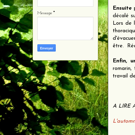
Ensuite
p
Message
*
décalé su
Lors de 
thoraciq
d'évacue
être. Réa
Enfin, u
romarin,
travail d
A LIRE 
L'automne