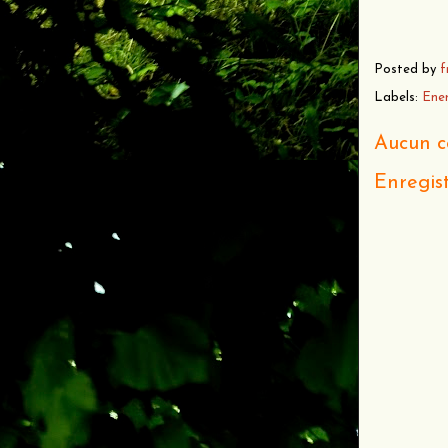
Posted by
f
Labels:
Ener
Aucun c
Enregis