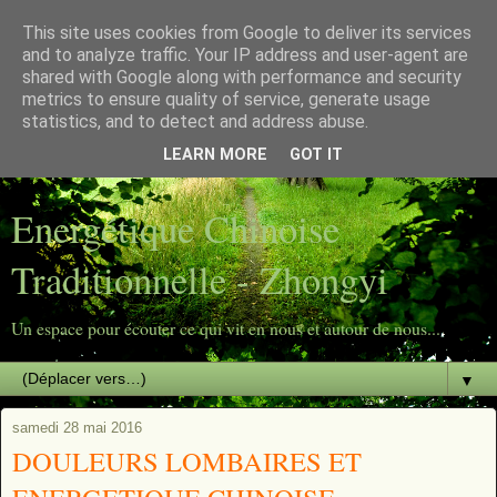
This site uses cookies from Google to deliver its services
Energétique Chinoise
and to analyze traffic. Your IP address and user-agent are
shared with Google along with performance and security
metrics to ensure quality of service, generate usage
Traditionnelle - Zhongyi
statistics, and to detect and address abuse.
LEARN MORE
GOT IT
Un espace pour écouter ce qui vit en nous et autour de nous...
Energétique Chinoise
Traditionnelle - Zhongyi
Un espace pour écouter ce qui vit en nous et autour de nous...
▼
samedi 28 mai 2016
DOULEURS LOMBAIRES ET