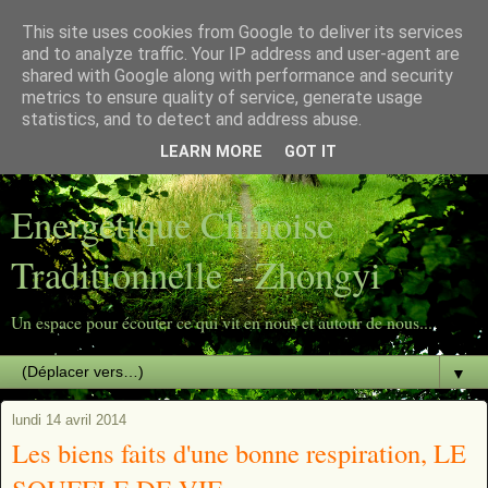
This site uses cookies from Google to deliver its services
Energétique Chinoise
and to analyze traffic. Your IP address and user-agent are
shared with Google along with performance and security
metrics to ensure quality of service, generate usage
Traditionnelle - Zhongyi
statistics, and to detect and address abuse.
LEARN MORE
GOT IT
Un espace pour écouter ce qui vit en nous et autour de nous...
Energétique Chinoise
Traditionnelle - Zhongyi
Un espace pour écouter ce qui vit en nous et autour de nous...
▼
lundi 14 avril 2014
Les biens faits d'une bonne respiration, LE